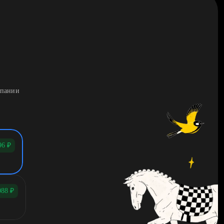
мпании
96
₽
088
₽