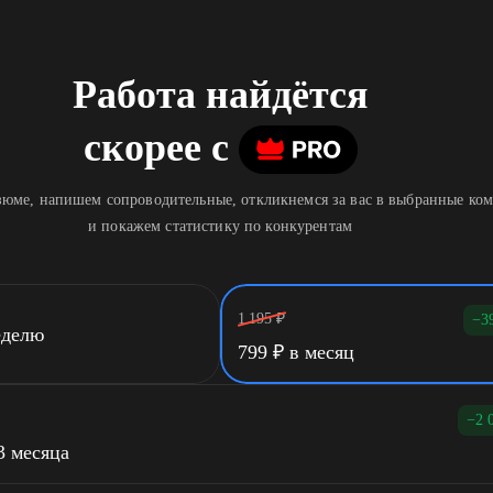
Работа найдётся
скорее
c
юме, напишем сопроводительные, откликнемся за вас в выбранные ко
и покажем статистику по конкурентам
1 195
₽
−3
еделю
799
₽
в месяц
−2 
3 месяца