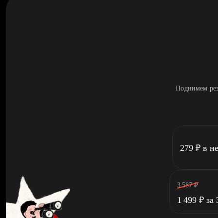
Поднимем рез
279
₽
в н
3 587
₽
1 499
₽
за 