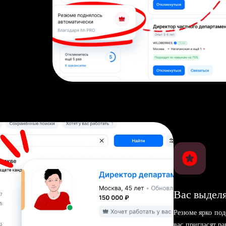
Вас выделя
Резюме ярко под
вас пригласят р