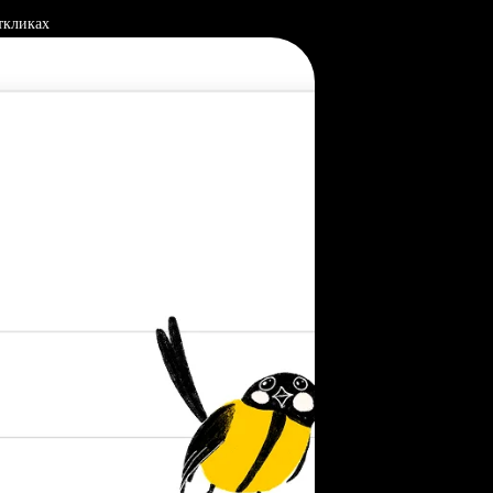
ткликах